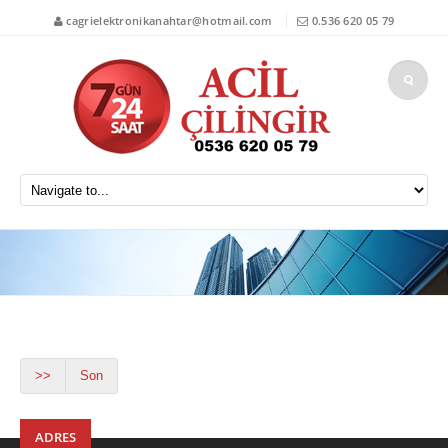
cagrielektronikanahtar@hotmail.com
0.536 620 05 79
>>
Son
ADRES