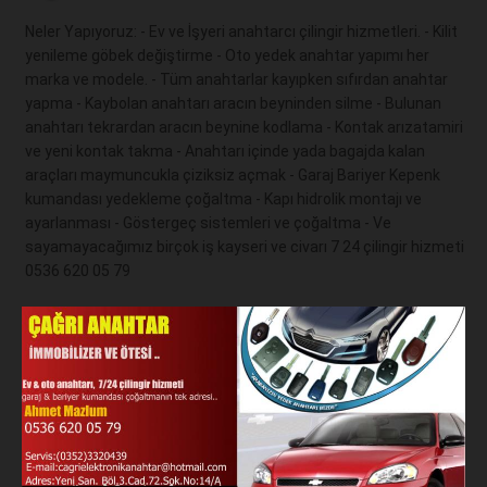
Neler Yapıyoruz: - Ev ve İşyeri anahtarcı çilingir hizmetleri. - Kilit 
yenileme göbek değiştirme - Oto yedek anahtar yapımı her 
marka ve modele. - Tüm anahtarlar kayıpken sıfırdan anahtar 
yapma - Kaybolan anahtarı aracın beyninden silme - Bulunan 
anahtarı tekrardan aracın beynine kodlama - Kontak arızatamiri 
ve yeni kontak takma - Anahtarı içinde yada bagajda kalan 
araçları maymuncukla çiziksiz açmak - Garaj Bariyer Kepenk 
kumandası yedekleme çoğaltma - Kapı hidrolik montajı ve 
ayarlanması - Göstergeç sistemleri ve çoğaltma - Ve 
sayamayacağımız birçok iş kayseri ve civarı 7 24 çilingir hizmeti 
0536 620 05 79 