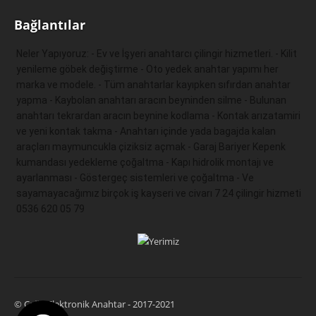
Bağlantılar
Neler Yapıyoruz: - Ev ve İşyeri anahtarcı çilingir hizmetleri. - Kilit 
yenileme göbek değiştirme - Oto yedek anahtar yapımı her 
marka ve modele. - Tüm anahtarlar kayıpken sıfırdan anahtar 
yapma - Kaybolan anahtarı aracın beyninden silme - Bulunan 
anahtarı tekrardan aracın beynine kodlama - Kontak arızatamiri 
ve yeni kontak takma - Anahtarı içinde yada bagajda kalan 
araçları maymuncukla çiziksiz açmak - Garaj Bariyer Kepenk 
kumandası yedekleme çoğaltma - Kapı hidrolik montajı ve 
ayarlanması - Göstergeç sistemleri ve çoğaltma - Ve 
sayamayacağımız birçok iş kayseri ve civarı 7 24 çilingir hizmeti 
0536 620 05 79 
© Çağrı Elektronik Anahtar - 2017-2021