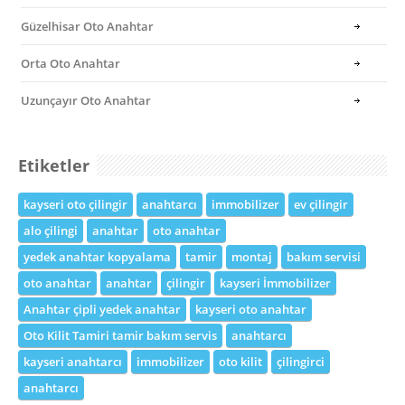
Güzelhisar Oto Anahtar
Orta Oto Anahtar
Uzunçayır Oto Anahtar
Etiketler
kayseri oto çilingir
anahtarcı
immobilizer
ev çilingir
alo çilingi
anahtar
oto anahtar
yedek anahtar kopyalama
tamir
montaj
bakım servisi
oto anahtar
anahtar
çilingir
kayseri İmmobilizer
Anahtar çipli yedek anahtar
kayseri oto anahtar
Oto Kilit Tamiri tamir bakım servis
anahtarcı
kayseri anahtarcı
immobilizer
oto kilit
çilingirci
anahtarcı