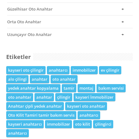
Güzelhisar Oto Anahtar
Orta Oto Anahtar
Uzunçayır Oto Anahtar
Etiketler
kayseri oto çilingir
anahtarcı
immobilizer
ev çilingir
alo çilingi
anahtar
oto anahtar
yedek anahtar kopyalama
tamir
montaj
bakım servisi
oto anahtar
anahtar
çilingir
kayseri İmmobilizer
Anahtar çipli yedek anahtar
kayseri oto anahtar
Oto Kilit Tamiri tamir bakım servis
anahtarcı
kayseri anahtarcı
immobilizer
oto kilit
çilingirci
anahtarcı