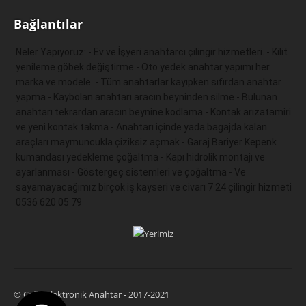
Bağlantılar
Neler Yapıyoruz: - Ev ve İşyeri anahtarcı çilingir hizmetleri. - Kilit 
yenileme göbek değiştirme - Oto yedek anahtar yapımı her 
marka ve modele. - Tüm anahtarlar kayıpken sıfırdan anahtar 
yapma - Kaybolan anahtarı aracın beyninden silme - Bulunan 
anahtarı tekrardan aracın beynine kodlama - Kontak arızatamiri 
ve yeni kontak takma - Anahtarı içinde yada bagajda kalan 
araçları maymuncukla çiziksiz açmak - Garaj Bariyer Kepenk 
kumandası yedekleme çoğaltma - Kapı hidrolik montajı ve 
ayarlanması - Göstergeç sistemleri ve çoğaltma - Ve 
sayamayacağımız birçok iş kayseri ve civarı 7 24 çilingir hizmeti 
0536 620 05 79 
© Çağrı Elektronik Anahtar - 2017-2021