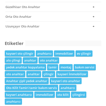
Güzelhisar Oto Anahtar
Orta Oto Anahtar
Uzunçayır Oto Anahtar
Etiketler
kayseri oto çilingir
anahtarcı
immobilizer
ev çilingir
alo çilingi
anahtar
oto anahtar
yedek anahtar kopyalama
tamir
montaj
bakım servisi
oto anahtar
anahtar
çilingir
kayseri İmmobilizer
Anahtar çipli yedek anahtar
kayseri oto anahtar
Oto Kilit Tamiri tamir bakım servis
anahtarcı
kayseri anahtarcı
immobilizer
oto kilit
çilingirci
anahtarcı