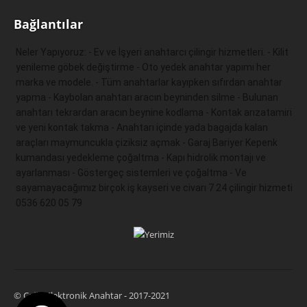
Bağlantılar
Neler Yapıyoruz: - Ev ve İşyeri anahtarcı çilingir hizmetleri. - Kilit 
yenileme göbek değiştirme - Oto yedek anahtar yapımı her 
marka ve modele. - Tüm anahtarlar kayıpken sıfırdan anahtar 
yapma - Kaybolan anahtarı aracın beyninden silme - Bulunan 
anahtarı tekrardan aracın beynine kodlama - Kontak arızatamiri 
ve yeni kontak takma - Anahtarı içinde yada bagajda kalan 
araçları maymuncukla çiziksiz açmak - Garaj Bariyer Kepenk 
kumandası yedekleme çoğaltma - Kapı hidrolik montajı ve 
ayarlanması - Göstergeç sistemleri ve çoğaltma - Ve 
sayamayacağımız birçok iş kayseri ve civarı 7 24 çilingir hizmeti 
0536 620 05 79 
© Çağrı Elektronik Anahtar - 2017-2021