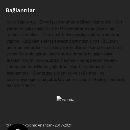
Bağlantılar
Neler Yapıyoruz: - Ev ve İşyeri anahtarcı çilingir hizmetleri. - Kilit 
yenileme göbek değiştirme - Oto yedek anahtar yapımı her 
marka ve modele. - Tüm anahtarlar kayıpken sıfırdan anahtar 
yapma - Kaybolan anahtarı aracın beyninden silme - Bulunan 
anahtarı tekrardan aracın beynine kodlama - Kontak arızatamiri 
ve yeni kontak takma - Anahtarı içinde yada bagajda kalan 
araçları maymuncukla çiziksiz açmak - Garaj Bariyer Kepenk 
kumandası yedekleme çoğaltma - Kapı hidrolik montajı ve 
ayarlanması - Göstergeç sistemleri ve çoğaltma - Ve 
sayamayacağımız birçok iş kayseri ve civarı 7 24 çilingir hizmeti 
0536 620 05 79 
© Çağrı Elektronik Anahtar - 2017-2021