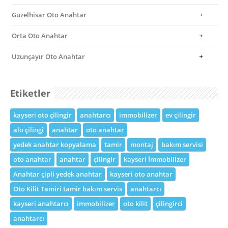
Güzelhisar Oto Anahtar
Orta Oto Anahtar
Uzunçayır Oto Anahtar
Etiketler
kayseri oto çilingir
anahtarcı
immobilizer
ev çilingir
alo çilingi
anahtar
oto anahtar
yedek anahtar kopyalama
tamir
montaj
bakım servisi
oto anahtar
anahtar
çilingir
kayseri İmmobilizer
Anahtar çipli yedek anahtar
kayseri oto anahtar
Oto Kilit Tamiri tamir bakım servis
anahtarcı
kayseri anahtarcı
immobilizer
oto kilit
çilingirci
anahtarcı